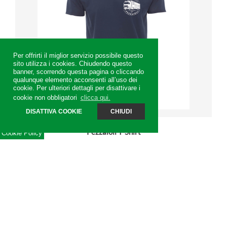
Per offrirti il miglior servizio possibile questo
sito utilizza i cookies. Chiudendo questo
banner, scorrendo questa pagina o cliccando
qualunque elemento acconsenti all’uso dei
cookie. Per ulteriori dettagli per disattivare i
cookie non obbligatori
clicca qui.
DISATTIVA COOKIE
CHIUDI
Pezzaioli T-Shirt
Cookie Policy
T-shirt manica corta con girocollo leggermente ampio,
basso da 1.0 cm a taglio vivo, spalle calibrate con cucitura...
15,00 €
visualizza dettaglio